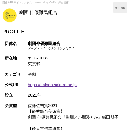
団体WEBサイトシステム - powered by
CoRich舞台芸術！-
T
menu
劇団 俳優難民組合
o
g
g
l
PROFILE
e
n
団体名
劇団俳優難民組合
a
ゲキダンハイユウナンミンクミアイ
v
所在地
〒1670035
i
東京都
g
a
カテゴリ
演劇
t
i
公式URL
https://hainan.sakura.ne.jp
o
n
設立
2021年
受賞歴
佐藤佐吉賞2021
【優秀舞台美術賞】
劇団 俳優難民組合『絢爛とか爛漫とか』鎌田朋子
【優秀宣伝美術賞】