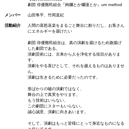
劇団 俳優難民組合『絢爛とか爛漫とか』um method
メンバー
山田隼平、竹岡直紀
活動紹介
人間の喜怒哀楽をまるごと舞台に創りだし、お客さん
にエネルギーを届けたい
劇団 俳優難民組合は、真の演劇を届けるため旗揚げ
した劇団である。
演劇芸術には、古来から人を浄化する役目がありま
す。
演劇をやる喜びとして、それを越えるものはありませ
ん。
演劇は生きるために必要だったのです。
形ばかりの嘘の演劇ではなく、
舞台の上で真実をやります。
もう技術はいらない、
この劇団にスターもいらない。
誠心誠意、演劇に向きあいます。
そして、演劇はもっと皆様にとって身近なものになる